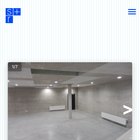
1/7
>